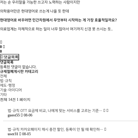
저는 순 우리말을 가능한 쓰고자 노력하는 사람이지만
의학용어만은 현대영어로 쓰는게 나을 듯 한데
현대영어로 바꾸려면 민간차원에서 무엇부터 시작하는 게 가장 효율적일까요?
의료업계는 자체적으로 하는 일이 너무 많아서 여기까지 신경 못 쓰시는 듯..
0
0
댓글목록
댓글목록
등록된 댓글이 없습니다.
규제철폐게시판 카테고리
전체
법·규칙
제도·행정
기술·아이디어
기타
전체 14건
1 페이지
법·규칙
OTT 요금제 비교, 나에게 맞는 서비스를 고르는 기준…
guest55
08-06
법·규칙
카카오페이지 캐시 충전 할인, 등록이 안 될 때 확인하…
user31
08-05