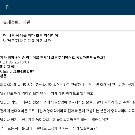
규제철폐게시판
더 나은 세상을 위한 모든 아이디어
법/제도/기술 관련 제안 게시판
기타
의학용어 중 라틴어를 전세계 모두 현대영어로 통일하면 안될까요?
21-05-25 15:01
페이지 정보
Chris
33,801회
0건
본문
의료업계에 종사하시는 분들 라틴어 외우느라고 고생하시는 거 보면 이게 웬 고문인가.. 싶기
일반인도 현대 영어면 훨씬 병이나 약에 대한 이해도도 빨라지고
몇년간 라틴어 외우신 전문가 외에 의료산업에 종사하시는 분들도 같이 일하기 훨씬 수월하
전세계 현대의학은 모두 사실 서양의학이라 라틴어 때문에 고생하는 분들이 우리나라나 미국
병이나 환자는 전세계를 돌아다니는데 국제의료협조도 훨씬 수월해질거고
굳이 모든 용어를 고대 라틴어로 고집해야 하는 이유가 있을까요??