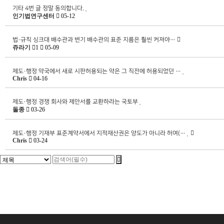
기타
4번 글 정말 동의합니다.
인기법연구센터
05-12
법·규칙
싱크대 배수관과 변기 배수관의 표준 지름은 훨씬 커져야…
쥬라기
1
05-09
제도·행정
약국에서 새로 시판허용되는 약은 그 직전에 허용되었던 …
Chris
04-16
제도·행정
경쟁 회사와 제안서를 교환하라는 국토부
돌종
03-26
제도·행정
기재부 표준계약서에서 지적재산권은 양도가 아니라 허여(…
Chris
03-24