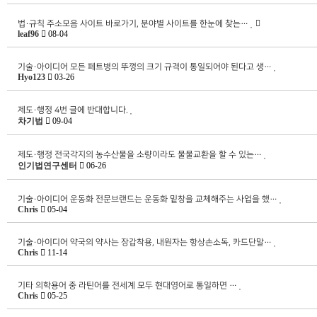
법·규칙
주소모음 사이트 바로가기, 분야별 사이트를 한눈에 찾는…
leaf96
08-04
기술·아이디어
모든 페트병의 뚜껑의 크기 규격이 통일되어야 된다고 생…
Hyo123
03-26
제도·행정
4번 글에 반대합니다.
차기법
09-04
제도·행정
전국각지의 농수산물을 소량이라도 물물교환을 할 수 있는…
인기법연구센터
06-26
기술·아이디어
운동화 전문브랜드는 운동화 밑창을 교체해주는 사업을 했…
Chris
05-04
기술·아이디어
약국의 약사는 장갑착용, 내원자는 항상손소독, 카드단말…
Chris
11-14
기타
의학용어 중 라틴어를 전세계 모두 현대영어로 통일하면 …
Chris
05-25