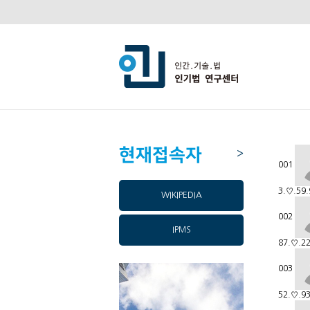
현재접속자
>
001
3.♡.59.
WIKIPEDIA
002
IPMS
87.♡.2
003
52.♡.93