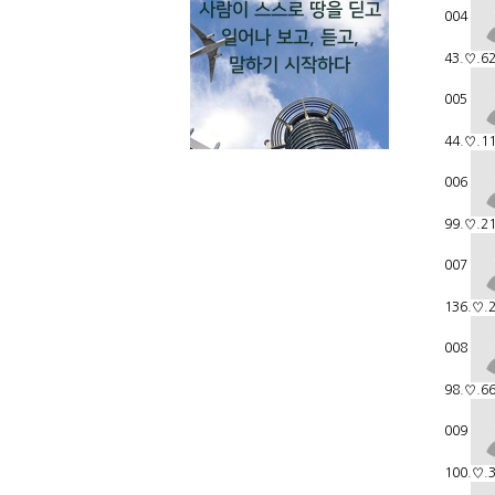
사람이 스스로 땅을 딛고
004
일어나 보고, 듣고,
43.♡.62
말하기 시작하다
005
44.♡.1
006
99.♡.21
007
136.♡.
008
98.♡.66
009
100.♡.3